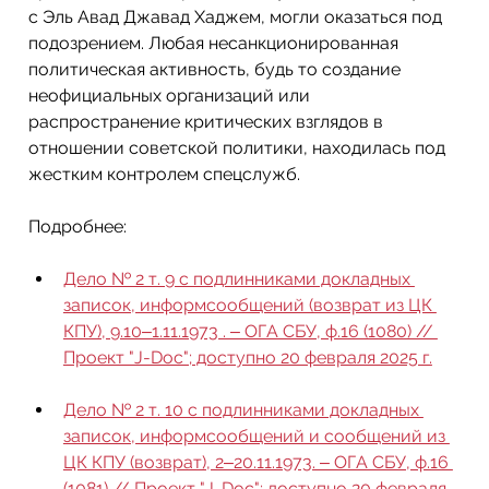
с Эль Авад Джавад Хаджем, могли оказаться под 
подозрением. Любая несанкционированная 
политическая активность, будь то создание 
неофициальных организаций или 
распространение критических взглядов в 
отношении советской политики, находилась под 
жестким контролем спецслужб.
Подробнее: 
Дело № 2 т. 9 c подлинниками докладных 
записок, информсообщений (возврат из ЦК 
КПУ), 9.10‒1.11.1973 . ‒ ОГА СБУ, ф.16 (1080) // 
Проект "J-Doc"; доступно 20 февраля 2025 г.
Дело № 2 т. 10 c подлинниками докладных 
записок, информсообщений и сообщений из 
ЦК КПУ (возврат), 2‒20.11.1973. ‒ ОГА СБУ, ф.16 
(1081) // Проект "J-Doc"; доступно 20 февраля 